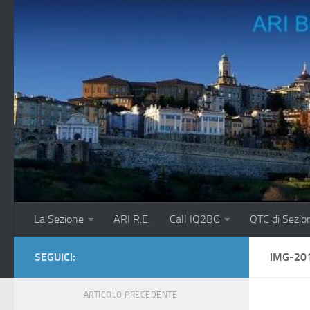
Salta al contenuto
La Sezione
ARI R.E.
Call IQ2BG
QTC di Sezio
SEGUICI:
IMG-20
ARTICOLO PRECEDENTE