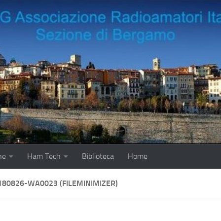
ne
Ham Tech
Biblioteca
Home
180826-WA0023 (FILEMINIMIZER)