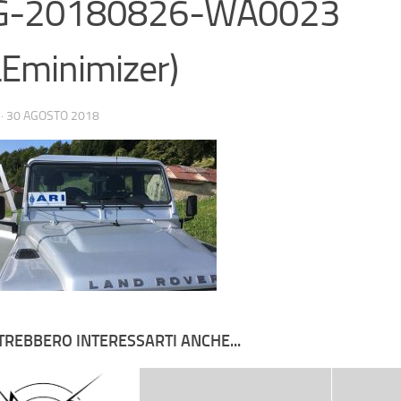
G-20180826-WA0023
LEminimizer)
·
30 AGOSTO 2018
TREBBERO INTERESSARTI ANCHE...