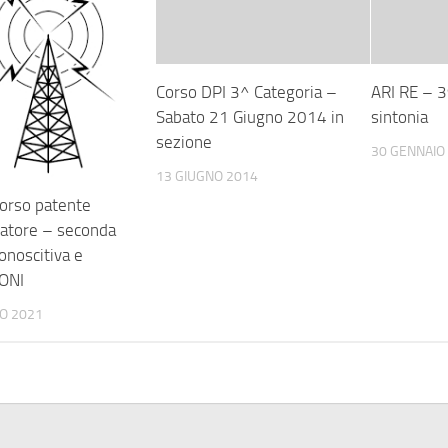
Corso DPI 3^ Categoria –
ARI RE – 3
Sabato 21 Giugno 2014 in
sintonia
sezione
30 GENNAIO
13 GIUGNO 2014
orso patente
atore – seconda
onoscitiva e
ONI
O 2021