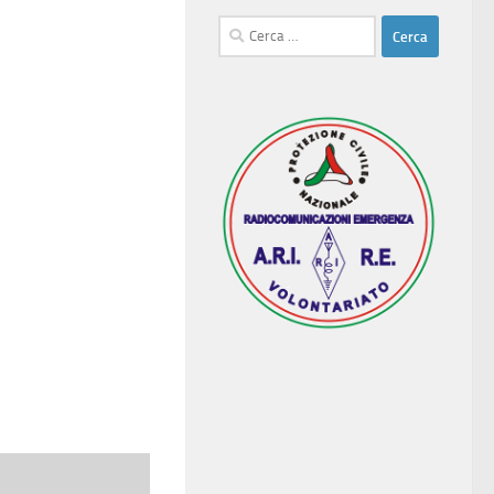
Ricerca
per: