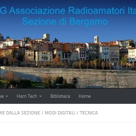
ne
Ham Tech
Biblioteca
Home
ME DALLA SEZIONE
/
MODI DIGITALI
/
TECNICA