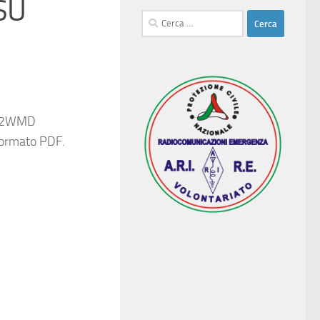
SU
Ricerca
per:
IZ2WMD
 formato PDF.