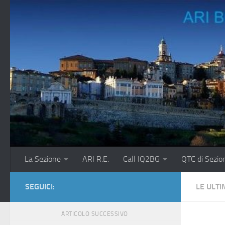
Salta al contenuto
La Sezione
ARI R.E.
Call IQ2BG
QTC di Sezio
SEGUICI:
LE ULTI
ARTICOLO SUCCESSIVO