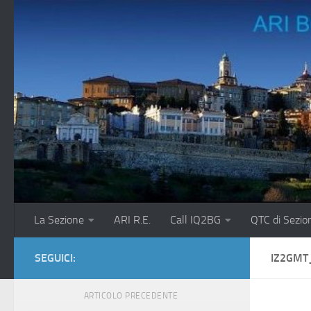
Salta al contenuto
La Sezione
ARI R.E.
Call IQ2BG
QTC di Sezio
SEGUICI:
IZ2GMT
ARTICOLO PRECEDENTE