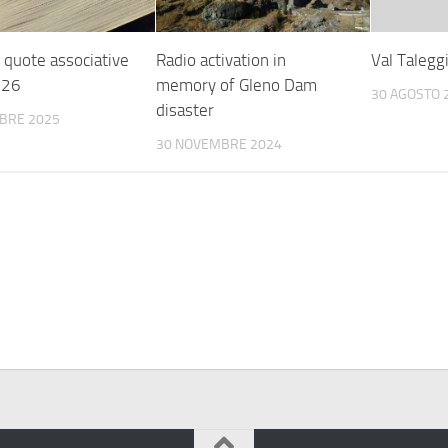
 quote associative
Radio activation in
Val Talegg
026
memory of Gleno Dam
30 AGOSTO 
disaster
BRE 2025
30 NOVEMBRE 2024