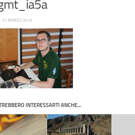
2gmt_ia5a
·
27 MARZO 2016
TREBBERO INTERESSARTI ANCHE...