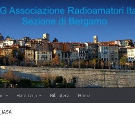
ne
Ham Tech
Biblioteca
Home
_IA5A