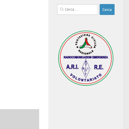
Ricerca
per: