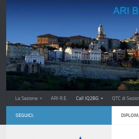
Salta al contenuto
La Sezione
ARI R.E.
Call IQ2BG
QTC di Sezio
SEGUICI:
DIPLOMA