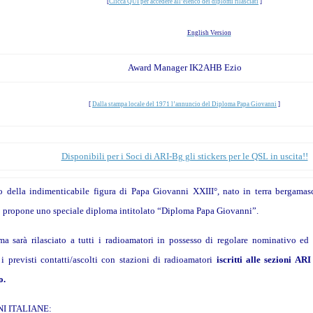
[
Clicca QUI per accedere all’elenco dei diplomi rilasciati
]
English Version
Award Manager IK2AHB Ezio
[
Dalla stampa locale del 1971 l’annuncio del Diploma Papa Giovanni
]
Disponibili per i Soci di ARI-Bg gli stickers per le QSL in uscita!!
o della indimenticabile figura di Papa Giovanni XXIII°, nato in terra bergamasc
propone uno speciale diploma intitolato “Diploma Papa Giovanni”.
ma sarà rilasciato a tutti i radioamatori in possesso di regolare nominativo 
o i previsti contatti/ascolti con stazioni di radioamatori
iscritti alle sezioni A
o.
I ITALIANE: