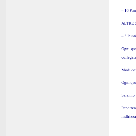
– 10 Pun
ALTRE 
– 5 Punt
Ogni qso
collegata
Modi con
Ogni qso
Saranno 
Per otten
indirizz