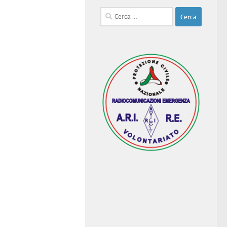
Ricerca
per: