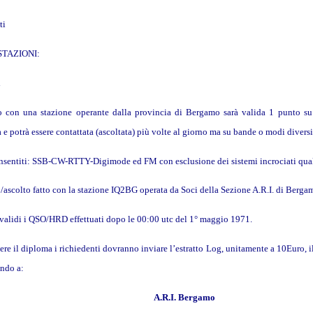
ti
STAZIONI:
i
 con una stazione operante dalla provincia di Bergamo sarà valida 1 punto su
 e potrà essere contattata (ascoltata) più volte al giorno ma su bande o modi diversi
sentiti: SSB-CW-RTTY-Digimode ed FM con esclusione dei sistemi incrociati quali 
/ascolto fatto con la stazione IQ2BG operata da Soci della Sezione A.R.I. di Berga
validi i QSO/HRD effettuati dopo le 00:00 utc del 1° maggio 1971.
ere il diploma i richiedenti dovranno inviare l’estratto Log, unitamente a 10Euro, i
ando a:
A.R.I. Bergamo