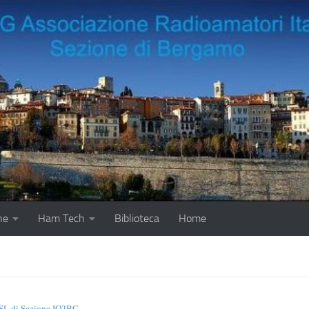
ne
Ham Tech
Biblioteca
Home
SL di Sezione IQ2BG