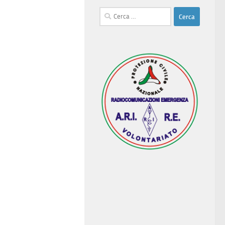
Ricerca
per: