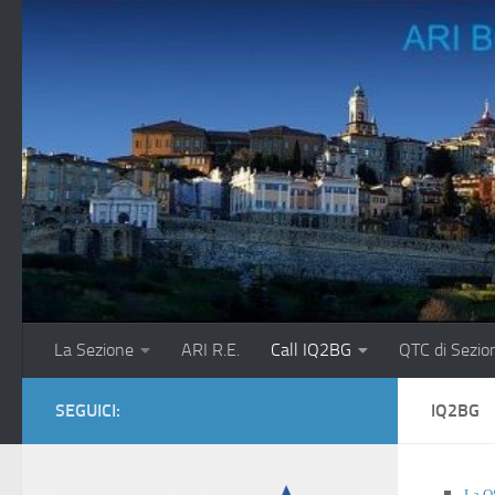
Salta al contenuto
La Sezione
ARI R.E.
Call IQ2BG
QTC di Sezio
SEGUICI:
IQ2BG
La Q