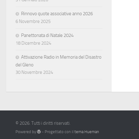
Rinnovo quote associative anno 2026
6 Novembre 2025
Panettonata di Natale 2024
18 Dicembre 2024
Attivazione Radio in Memoria del Disastro
del Gleno
30 Novembre 2024
© 2026. Tutti i diritti riservati.
Powered by
- Progettato con il
tema Hueman