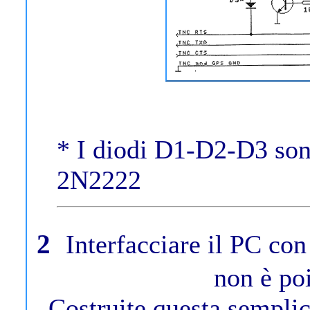
* I diodi D1-D2-D3 s
2N2222
2
Interfacciare il PC co
non è poi
Costruite questa semplice