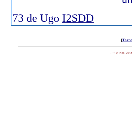
73 de Ugo
I2SDD
[
Torna
...::: © 2000-201